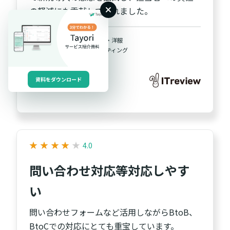
の軽減にも貢献してくれました。
業種
ファッション・洋服
職種
宣伝・マーケティング
従業員規模
20人未満
資料をダウンロード
★
★
★
★
★
★
★
★
★
★
4.0
問い合わせ対応等対応しやす
い
問い合わせフォームなど活用しながらBtoB、
BtoCでの対応にとても重宝しています。