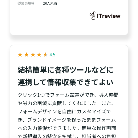
従業員規模
20人未満
★
★
★
★
★
★
★
★
★
★
4.5
結構簡単に各種ツールなどに
連携して情報収集できてよい
クリック1つでフォーム設置ができ、導入時間
や労力の削減に貢献してくれました。また、
フォームデザインを自由にカスタマイズで
き、ブランドイメージを保ったままフォーム
への入力催促ができました。簡単な操作画面
で新規導入の懸念を払拭し、担当者への負担