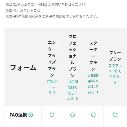
(※1) 31名以上のご利用料金はお問い合わせください。
(※2) 各アカウントごと
(※3) APIの無制限利用をご希望の際はお問い合わせください。
プロ
エン
フェ
スタ
ター
ッシ
ータ
フリー
プラ
ョナ
ー
プラン
イズ
ル
プラ
フォーム
このプラ
プラ
プラ
ン
ンで試し
ン
ン
14日間
てみる
無料で
詳細は
14日間
試して
こち
無料で
みる
ら
試して
みる
FAQ連携